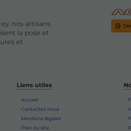
ey, nos artisans
Dev
isent la pose et
ures et
Liens utiles
No
Accueil
F
Contactez-nous
V
Mentions légales
P
Plan du site
P