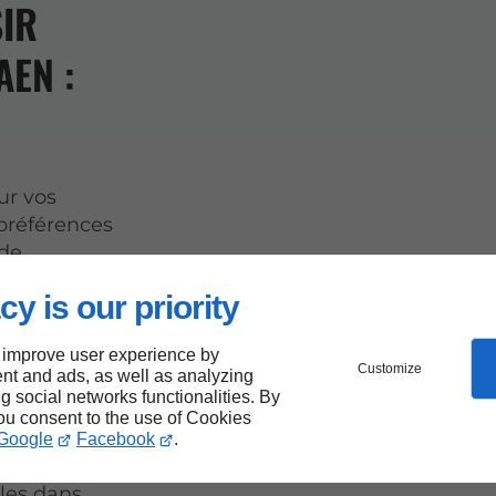
SIR
AEN :
ur vos
 préférences
 de
ez
cy is our priority
s aider à
 improve user experience by
Customize
nt and ads, as well as analyzing
inium sont
ng social networks functionalities. By
PVC.
you consent to the use of Cookies
inium
Google
Facebook
.
élégante et
les dans