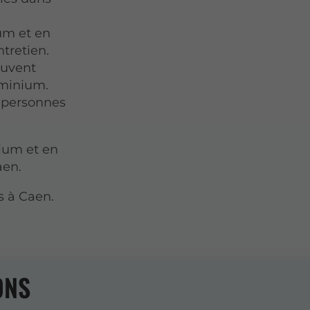
ium et en
tretien.
ouvent
uminium.
s personnes
nium et en
aen.
ls à Caen.
ONS