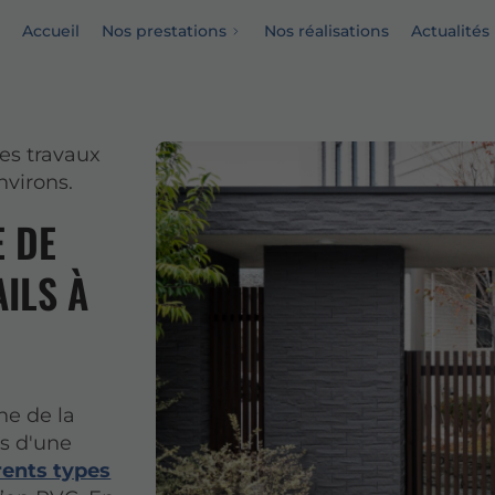
Accueil
Nos prestations
Nos réalisations
Actualités
es travaux
nvirons.
E DE
AILS À
ne de la
s d'une
rents types