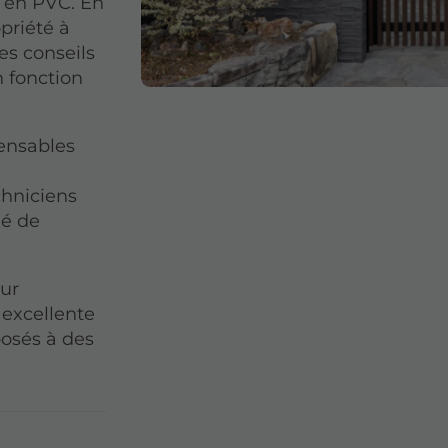
u’en PVC. En
opriété à
es conseils
n fonction
pensables
echniciens
lé de
ur
 excellente
posés à des