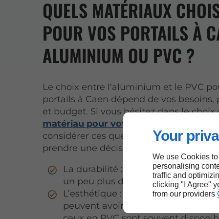
QUELS MATÉRIAUX CHOI
POUR VOS PORTAILS À C
ALUMINIUM OU PVC ?
Le choix entre l'aluminium et le PVC po
portails à Caen dépend de vos besoins,
et budget. Si vous hésitez dans le choix
matériau pour votre portail
, vous pouv
Your priva
considérer ces quelques points pour vou
prendre une décision.
We use Cookies to
personalising conte
La durabilité : les portails en alum
traffic and optimizi
un peu plus durables que ceux en 
clicking "I Agree" 
L’esthétique : les portails en alum
from our providers
peuvent avoir une apparence plus 
ceux en PVC sont souvent disponib