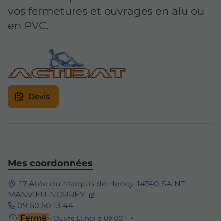
vos fermetures et ouvrages en alu ou
en PVC.
Devis
Mes coordonnées
17 Allée du Marquis de Hericy,
14740
SAINT-
MANVIEU-NORREY
09 50 50 13 44
Fermé
⋅ Ouvre Lundi à 09:00