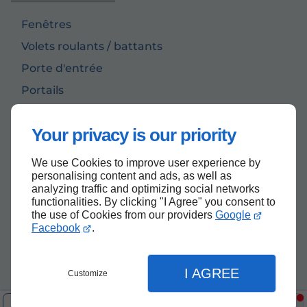
Fenêtres
Volets roulants / battants
Porte d'entrée
Portails
Porte de garage
Your privacy is our priority
We use Cookies to improve user experience by
Haut de page
personalising content and ads, as well as
analyzing traffic and optimizing social networks
functionalities. By clicking "I Agree" you consent to
the use of Cookies from our providers
Google
Facebook
.
I AGREE
Customize